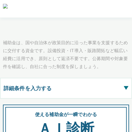
補助金は、国や自治体が政策目的に沿った事業を支援するため
に交付する資金です。設備投資・IT導入・販路開拓など幅広い
経費に活用でき、原則として返済不要です。公募期間や対象要
件を確認し、自社に合った制度を探しましょう。
詳細条件を入力する
▶
都道府県
使える補助金が一瞬でわかる
会
ＡＩ診断
全国の検索結果を含めて表示