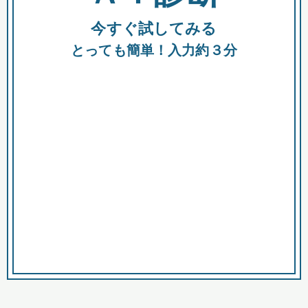
今すぐ試してみる
種類
都
補助金
とっても簡単！入力約３分
助成金
融資
出資
公募期間
市
募集中のみ
購入する商品・サービス
商品で絞り込む
対象経費で絞り込む
キーワード