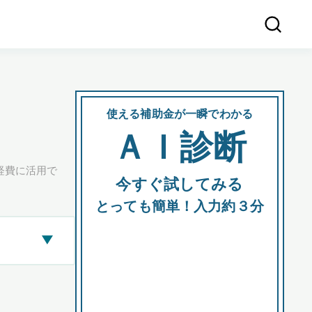
使える補助金が一瞬でわかる
会社
ＡＩ診断
所在
経費に活用で
今すぐ試してみる
都道府
とっても簡単！入力約３分
▶
市区町