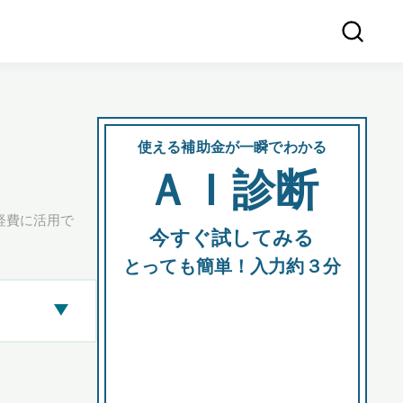
使える補助金が一瞬でわかる
会社
ＡＩ診断
所在
経費に活用で
今すぐ試してみる
都道府
とっても簡単！入力約３分
▶
市区町