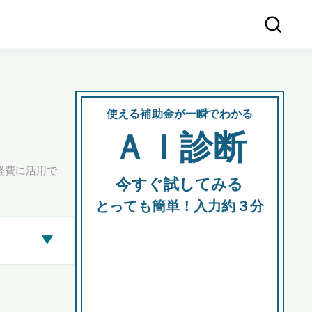
使える補助金が一瞬でわかる
会社
ＡＩ診断
所在
経費に活用で
今すぐ試してみる
都道府
とっても簡単！入力約３分
▶
市区町