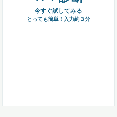
今すぐ試してみる
種類
都
補助金
とっても簡単！入力約３分
助成金
融資
出資
公募期間
市
募集中のみ
購入する商品・サービス
商品で絞り込む
対象経費で絞り込む
キーワード