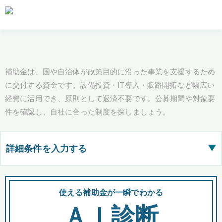
補助金は、国や自治体が政策目的に沿った事業を支援するため
に交付する資金です。設備投資・IT導入・販路開拓など幅広い
経費に活用でき、原則として返済不要です。公募期間や対象要
件を確認し、自社に合った制度を探しましょう。
詳細条件を入力する
▶
都道府県
使える補助金が一瞬でわかる
会
ＡＩ診断
全国の検索結果を含めて表示