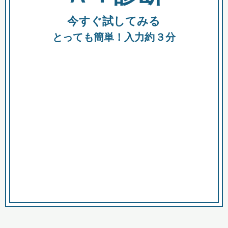
今すぐ試してみる
種類
都
補助金
とっても簡単！入力約３分
助成金
融資
出資
公募期間
市
募集中のみ
購入する商品・サービス
商品で絞り込む
対象経費で絞り込む
キーワード