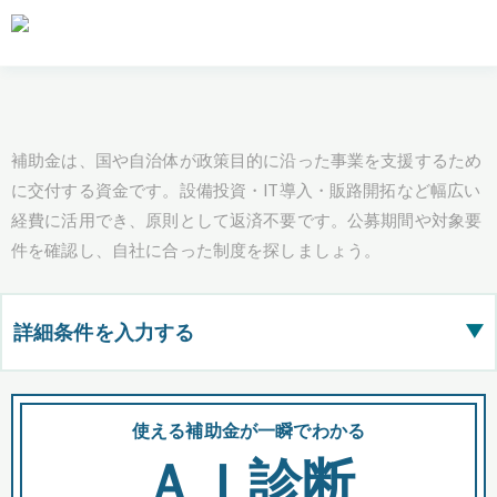
補助金は、国や自治体が政策目的に沿った事業を支援するため
に交付する資金です。設備投資・IT導入・販路開拓など幅広い
経費に活用でき、原則として返済不要です。公募期間や対象要
件を確認し、自社に合った制度を探しましょう。
詳細条件を入力する
▶
都道府県
使える補助金が一瞬でわかる
会
ＡＩ診断
全国の検索結果を含めて表示