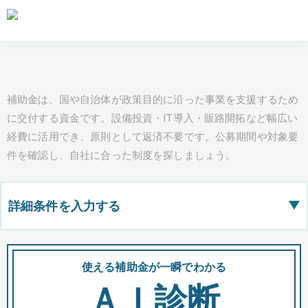
補助金は、国や自治体が政策目的に沿った事業を支援するため
に交付する資金です。設備投資・IT導入・販路開拓など幅広い
経費に活用でき、原則として返済不要です。公募期間や対象要
件を確認し、自社に合った制度を探しましょう。
詳細条件を入力する
▶
都道府県
使える補助金が一瞬でわかる
会
ＡＩ診断
全国の検索結果を含めて表示