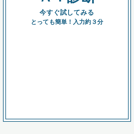
今すぐ試してみる
種類
都
補助金
とっても簡単！入力約３分
助成金
融資
出資
公募期間
市
募集中のみ
購入する商品・サービス
商品で絞り込む
対象経費で絞り込む
キーワード