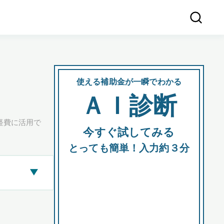
使える補助金が一瞬でわかる
会社
ＡＩ診断
所在
経費に活用で
今すぐ試してみる
都道府
とっても簡単！入力約３分
▶
市区町