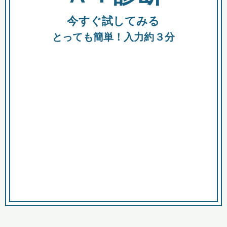
今すぐ試してみる
種類
都
補助金
とっても簡単！入力約３分
助成金
融資
出資
公募期間
市
募集中のみ
購入する商品・サービス
商品で絞り込む
対象経費で絞り込む
キーワード