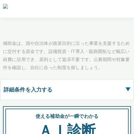
補助金は、国や自治体が政策目的に沿った事業を支援するため
に交付する資金です。設備投資・IT導入・販路開拓など幅広い
経費に活用でき、原則として返済不要です。公募期間や対象要
件を確認し、自社に合った制度を探しましょう。
詳細条件を入力する
▶
都道府県
使える補助金が一瞬でわかる
会
ＡＩ診断
全国の検索結果を含めて表示