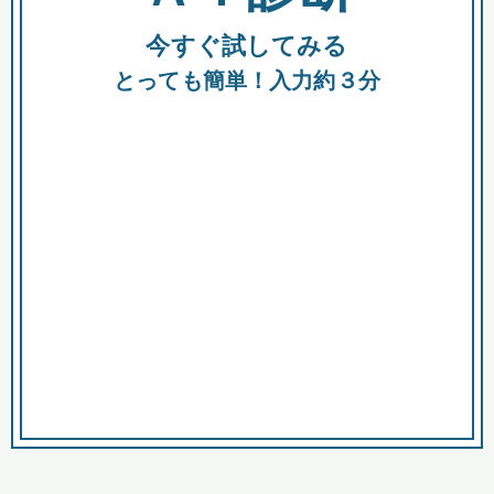
今すぐ試してみる
種類
都
補助金
とっても簡単！入力約３分
助成金
融資
出資
公募期間
市
募集中のみ
購入する商品・サービス
商品で絞り込む
対象経費で絞り込む
キーワード