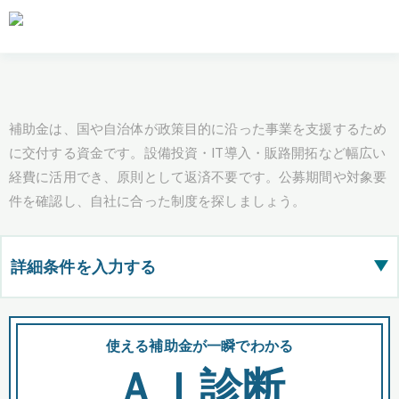
補助金は、国や自治体が政策目的に沿った事業を支援するため
に交付する資金です。設備投資・IT導入・販路開拓など幅広い
経費に活用でき、原則として返済不要です。公募期間や対象要
件を確認し、自社に合った制度を探しましょう。
詳細条件を入力する
▶
都道府県
使える補助金が一瞬でわかる
会
ＡＩ診断
全国の検索結果を含めて表示