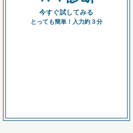
今すぐ試してみる
種類
都
補助金
とっても簡単！入力約３分
助成金
融資
出資
公募期間
市
募集中のみ
購入する商品・サービス
商品で絞り込む
対象経費で絞り込む
キーワード