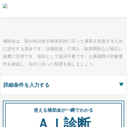
補助金は、国や自治体が政策目的に沿った事業を支援するため
に交付する資金です。設備投資・IT導入・販路開拓など幅広い
経費に活用でき、原則として返済不要です。公募期間や対象要
件を確認し、自社に合った制度を探しましょう。
詳細条件を入力する
▶
都道府県
使える補助金が一瞬でわかる
会
ＡＩ診断
全国の検索結果を含めて表示