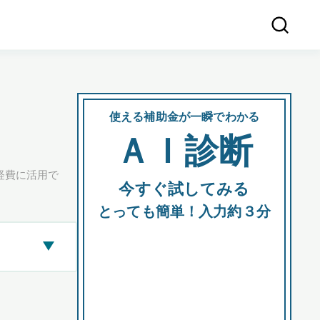
使える補助金が一瞬でわかる
会社
ＡＩ診断
所在
経費に活用で
今すぐ試してみる
都道府
とっても簡単！入力約３分
▶
市区町