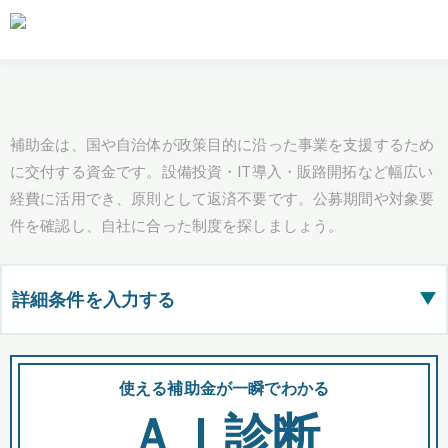
補助金は、国や自治体が政策目的に沿った事業を支援するため
に交付する資金です。設備投資・IT導入・販路開拓など幅広い
経費に活用でき、原則として返済不要です。公募期間や対象要
件を確認し、自社に合った制度を探しましょう。
詳細条件を入力する
▶
都道府県
使える補助金が一瞬でわかる
会
ＡＩ診断
全国の検索結果を含めて表示