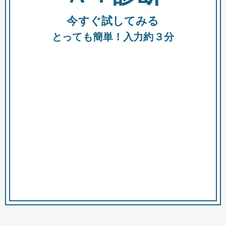
今すぐ試してみる
種類
都
補助金
とっても簡単！入力約３分
助成金
融資
出資
公募期間
市
募集中のみ
購入する商品・サービス
商品で絞り込む
対象経費で絞り込む
キーワード