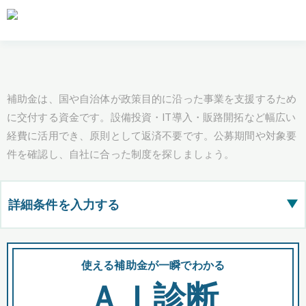
補助金は、国や自治体が政策目的に沿った事業を支援するため
に交付する資金です。設備投資・IT導入・販路開拓など幅広い
経費に活用でき、原則として返済不要です。公募期間や対象要
件を確認し、自社に合った制度を探しましょう。
詳細条件を入力する
▶
都道府県
使える補助金が一瞬でわかる
会
ＡＩ診断
全国の検索結果を含めて表示