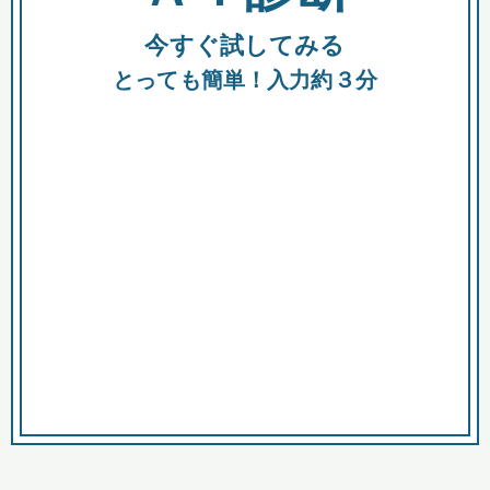
今すぐ試してみる
種類
都
補助金
とっても簡単！入力約３分
助成金
融資
出資
公募期間
市
募集中のみ
購入する商品・サービス
商品で絞り込む
対象経費で絞り込む
キーワード