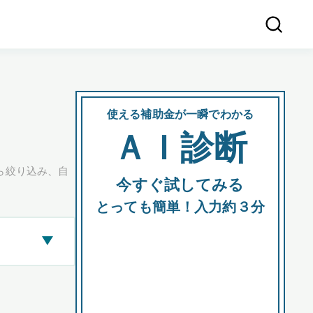
使える補助金が一瞬でわかる
会社
ＡＩ診断
所在
ら絞り込み、自
今すぐ試してみる
都道府
とっても簡単！入力約３分
▶
市区町