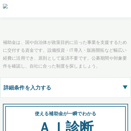
補助金は、国や自治体が政策目的に沿った事業を支援するため
に交付する資金です。設備投資・IT導入・販路開拓など幅広い
経費に活用でき、原則として返済不要です。公募期間や対象要
件を確認し、自社に合った制度を探しましょう。
詳細条件を入力する
▶
都道府県
使える補助金が一瞬でわかる
会
ＡＩ診断
全国の検索結果を含めて表示