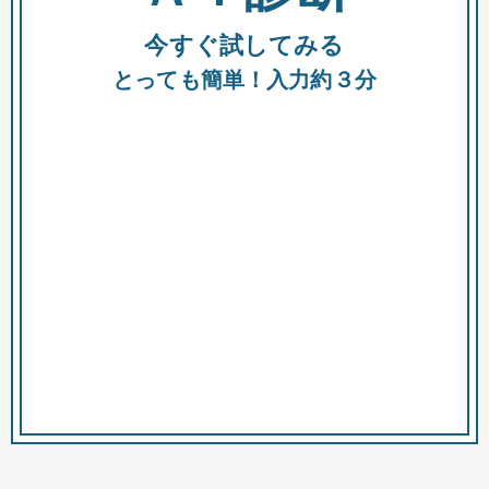
今すぐ試してみる
種類
都
補助金
とっても簡単！入力約３分
助成金
融資
出資
公募期間
市
募集中のみ
購入する商品・サービス
商品で絞り込む
対象経費で絞り込む
キーワード