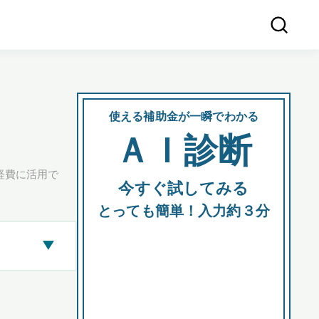
使える補助金が一瞬でわかる
会社
ＡＩ診断
所在
経費に活用で
今すぐ試してみる
都道府
とっても簡単！入力約３分
▶
市区町