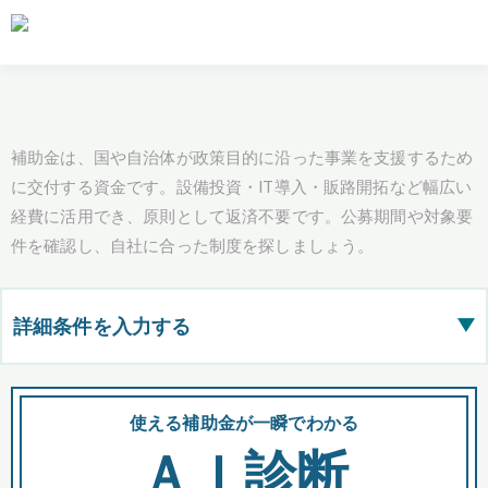
補助金は、国や自治体が政策目的に沿った事業を支援するため
に交付する資金です。設備投資・IT導入・販路開拓など幅広い
経費に活用でき、原則として返済不要です。公募期間や対象要
件を確認し、自社に合った制度を探しましょう。
詳細条件を入力する
▶
都道府県
使える補助金が一瞬でわかる
会
ＡＩ診断
全国の検索結果を含めて表示