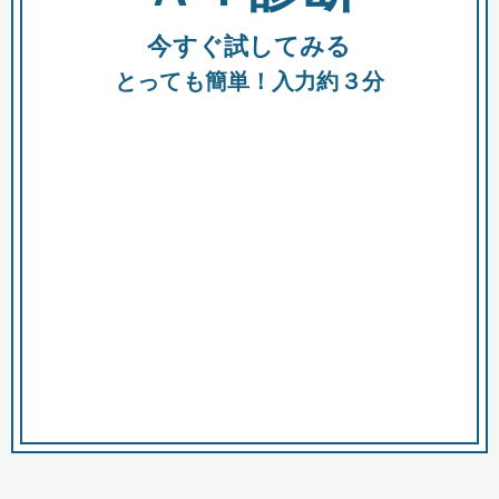
今すぐ試してみる
種類
都
補助金
とっても簡単！入力約３分
助成金
融資
出資
公募期間
市
募集中のみ
購入する商品・サービス
商品で絞り込む
対象経費で絞り込む
キーワード