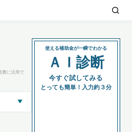
使える補助金が一瞬でわかる
会社
ＡＩ診断
所在
経費に活用で
今すぐ試してみる
都道府
とっても簡単！入力約３分
▶
市区町