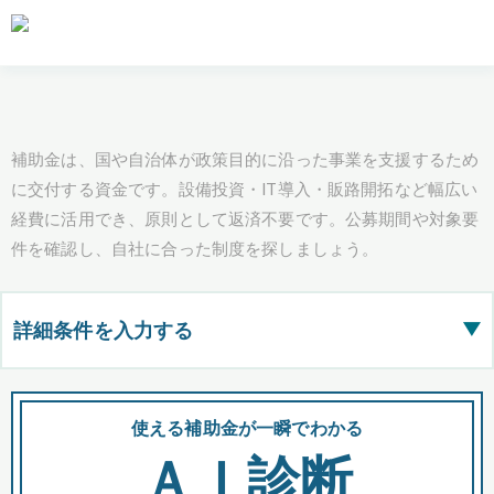
補助金は、国や自治体が政策目的に沿った事業を支援するため
に交付する資金です。設備投資・IT導入・販路開拓など幅広い
経費に活用でき、原則として返済不要です。公募期間や対象要
件を確認し、自社に合った制度を探しましょう。
詳細条件を入力する
▶
都道府県
使える補助金が一瞬でわかる
会
ＡＩ診断
全国の検索結果を含めて表示