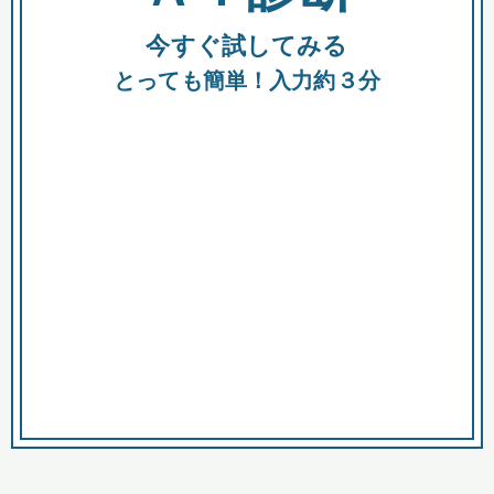
今すぐ試してみる
種類
都
補助金
とっても簡単！入力約３分
助成金
融資
出資
公募期間
市
募集中のみ
購入する商品・サービス
商品で絞り込む
対象経費で絞り込む
キーワード