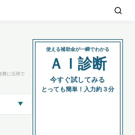
使える補助金が一瞬でわかる
会社
ＡＩ診断
所在
経費に活用で
今すぐ試してみる
都道府
とっても簡単！入力約３分
▶
市区町