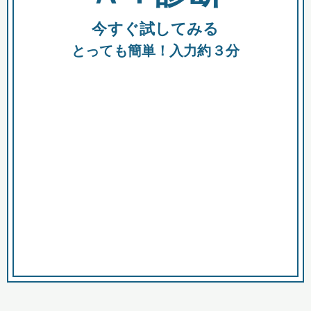
今すぐ試してみる
種類
都
補助金
とっても簡単！入力約３分
助成金
融資
出資
公募期間
市
募集中のみ
購入する商品・サービス
商品で絞り込む
対象経費で絞り込む
キーワード