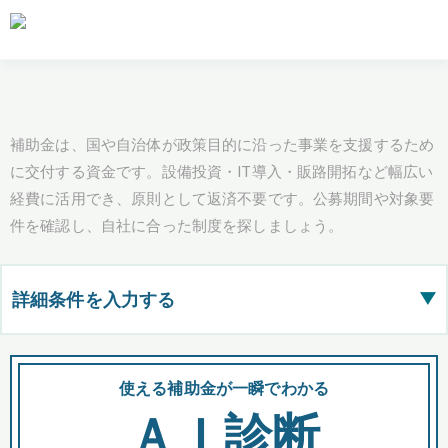
補助金は、国や自治体が政策目的に沿った事業を支援するため
に交付する資金です。設備投資・IT導入・販路開拓など幅広い
経費に活用でき、原則として返済不要です。公募期間や対象要
件を確認し、自社に合った制度を探しましょう。
詳細条件を入力する
▶
都道府県
使える補助金が一瞬でわかる
会
ＡＩ診断
全国の検索結果を含めて表示