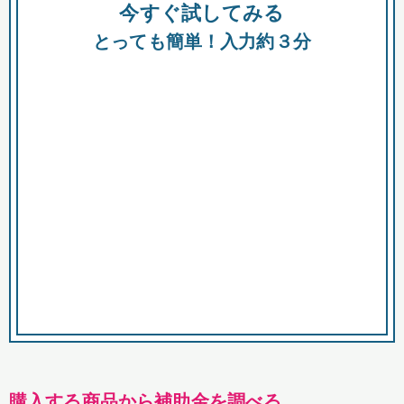
今すぐ試してみる
種類
都
補助金
とっても簡単！入力約３分
助成金
融資
出資
公募期間
市
募集中のみ
購入する商品・サービス
商品で絞り込む
対象経費で絞り込む
キーワード
購入する商品から補助金を調べる