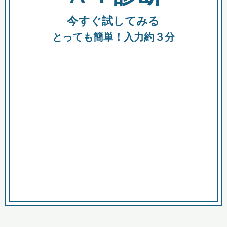
今すぐ試してみる
種類
都
補助金
とっても簡単！入力約３分
助成金
融資
出資
公募期間
市
募集中のみ
購入する商品・サービス
商品で絞り込む
対象経費で絞り込む
キーワード