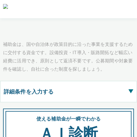
補助金は、国や自治体が政策目的に沿った事業を支援するため
に交付する資金です。設備投資・IT導入・販路開拓など幅広い
経費に活用でき、原則として返済不要です。公募期間や対象要
件を確認し、自社に合った制度を探しましょう。
詳細条件を入力する
▶
都道府県
使える補助金が一瞬でわかる
会
ＡＩ診断
全国の検索結果を含めて表示