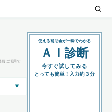
使える補助金が一瞬でわかる
会社
ＡＩ診断
所在
経費に活用で
今すぐ試してみる
都道府
とっても簡単！入力約３分
▶
市区町