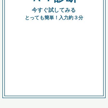
今すぐ試してみる
種類
都
補助金
とっても簡単！入力約３分
助成金
融資
出資
公募期間
市
募集中のみ
購入する商品・サービス
商品で絞り込む
対象経費で絞り込む
キーワード