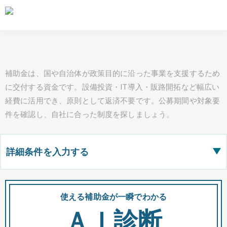
補助金は、国や自治体が政策目的に沿った事業を支援するため
に交付する資金です。設備投資・IT導入・販路開拓など幅広い
経費に活用でき、原則として返済不要です。公募期間や対象要
件を確認し、自社に合った制度を探しましょう。
詳細条件を入力する
▶
都道府県
使える補助金が一瞬でわかる
会
ＡＩ診断
全国の検索結果を含めて表示