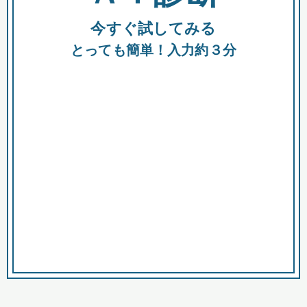
今すぐ試してみる
種類
都
補助金
とっても簡単！入力約３分
助成金
融資
出資
公募期間
市
募集中のみ
購入する商品・サービス
商品で絞り込む
対象経費で絞り込む
キーワード