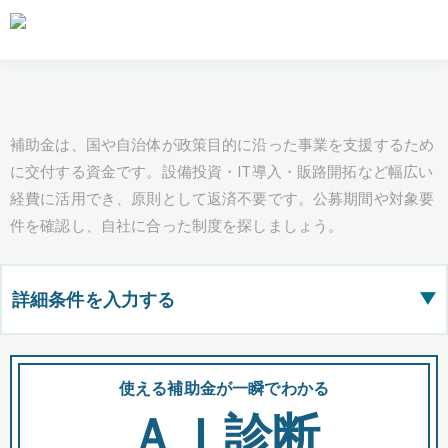
補助金は、国や自治体が政策目的に沿った事業を支援するため
に交付する資金です。設備投資・IT導入・販路開拓など幅広い
経費に活用でき、原則として返済不要です。公募期間や対象要
件を確認し、自社に合った制度を探しましょう。
詳細条件を入力する
▶
都道府県
使える補助金が一瞬でわかる
会
ＡＩ診断
全国の検索結果を含めて表示