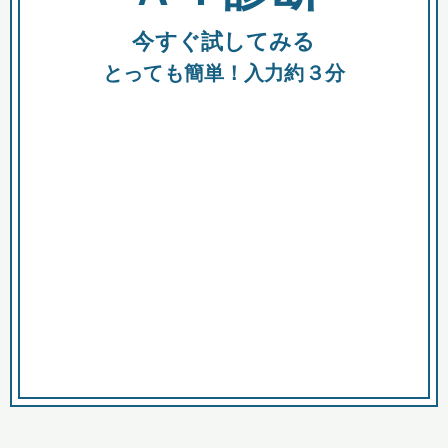
今すぐ試してみる
種類
都
補助金
とっても簡単！入力約３分
助成金
融資
出資
公募期間
市
募集中のみ
購入する商品・サービス
商品で絞り込む
対象経費で絞り込む
キーワード