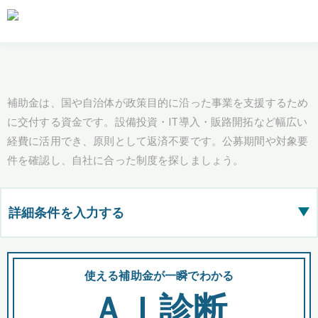
補助金は、国や自治体が政策目的に沿った事業を支援するため
に交付する資金です。設備投資・IT導入・販路開拓など幅広い
経費に活用でき、原則として返済不要です。公募期間や対象要
件を確認し、自社に合った制度を探しましょう。
詳細条件を入力する
▶
都道府県
使える補助金が一瞬でわかる
会
ＡＩ診断
全国の検索結果を含めて表示