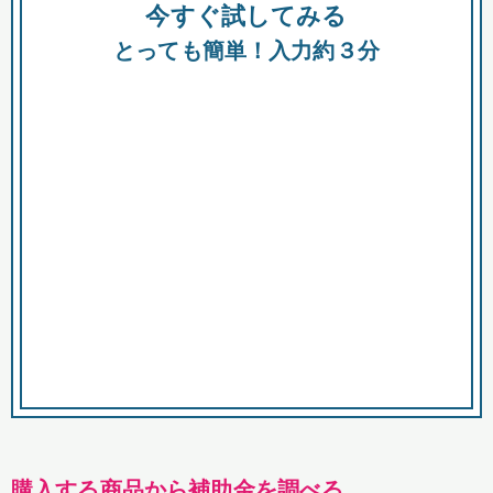
今すぐ試してみる
種類
都
補助金
とっても簡単！入力約３分
助成金
融資
出資
公募期間
市
募集中のみ
購入する商品・サービス
商品で絞り込む
対象経費で絞り込む
キーワード
購入する商品から補助金を調べる