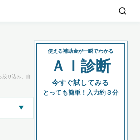
使える補助金が一瞬でわかる
会社
ＡＩ診断
所在
ら絞り込み、自
今すぐ試してみる
都道府
とっても簡単！入力約３分
▶
市区町