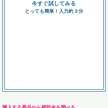
今すぐ試してみる
種類
都
補助金
とっても簡単！入力約３分
助成金
融資
出資
公募期間
市
募集中のみ
購入する商品・サービス
商品で絞り込む
対象経費で絞り込む
キーワード
購入する商品から補助金を調べる