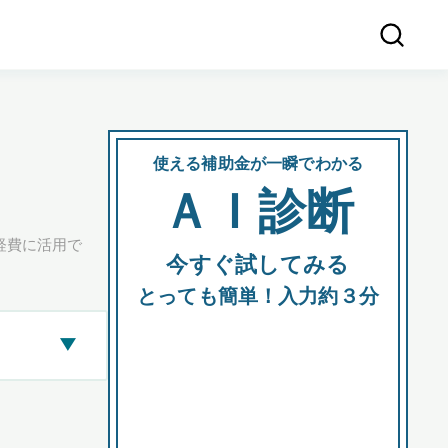
使える補助金が一瞬でわかる
会社
ＡＩ診断
所在
経費に活用で
今すぐ試してみる
都道府
とっても簡単！入力約３分
▶
市区町