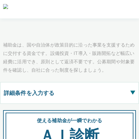
補助金は、国や自治体が政策目的に沿った事業を支援するため
に交付する資金です。設備投資・IT導入・販路開拓など幅広い
経費に活用でき、原則として返済不要です。公募期間や対象要
件を確認し、自社に合った制度を探しましょう。
詳細条件を入力する
▶
都道府県
使える補助金が一瞬でわかる
会
ＡＩ診断
全国の検索結果を含めて表示