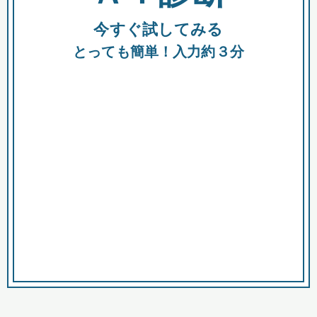
今すぐ試してみる
種類
都
補助金
とっても簡単！入力約３分
助成金
融資
出資
公募期間
市
募集中のみ
購入する商品・サービス
商品で絞り込む
対象経費で絞り込む
キーワード