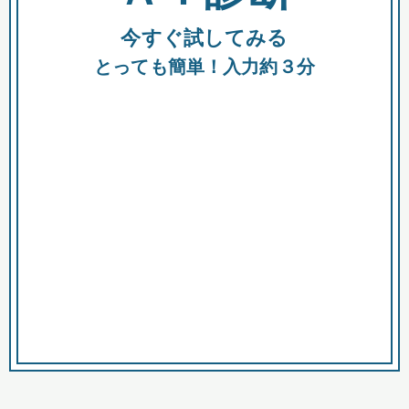
今すぐ試してみる
種類
都
補助金
とっても簡単！入力約３分
助成金
融資
出資
公募期間
市
募集中のみ
購入する商品・サービス
商品で絞り込む
対象経費で絞り込む
キーワード