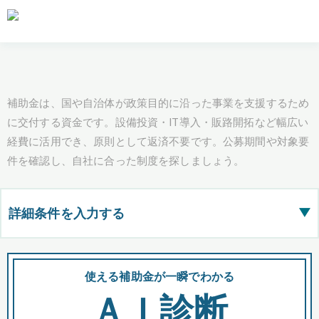
補助金は、国や自治体が政策目的に沿った事業を支援するため
に交付する資金です。設備投資・IT導入・販路開拓など幅広い
経費に活用でき、原則として返済不要です。公募期間や対象要
件を確認し、自社に合った制度を探しましょう。
詳細条件を入力する
▶
都道府県
使える補助金が一瞬でわかる
会
ＡＩ診断
全国の検索結果を含めて表示