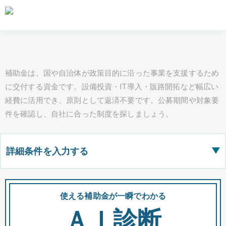
補助金は、国や自治体が政策目的に沿った事業を支援するため
に交付する資金です。設備投資・IT導入・販路開拓など幅広い
経費に活用でき、原則として返済不要です。公募期間や対象要
件を確認し、自社に合った制度を探しましょう。
詳細条件を入力する
▶
都道府県
使える補助金が一瞬でわかる
会
ＡＩ診断
全国の検索結果を含めて表示