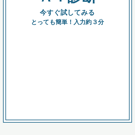
今すぐ試してみる
種類
都
補助金
とっても簡単！入力約３分
助成金
融資
出資
公募期間
市
募集中のみ
購入する商品・サービス
商品で絞り込む
対象経費で絞り込む
キーワード