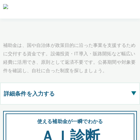
補助金は、国や自治体が政策目的に沿った事業を支援するため
に交付する資金です。設備投資・IT導入・販路開拓など幅広い
経費に活用でき、原則として返済不要です。公募期間や対象要
件を確認し、自社に合った制度を探しましょう。
詳細条件を入力する
▶
都道府県
使える補助金が一瞬でわかる
会
ＡＩ診断
全国の検索結果を含めて表示