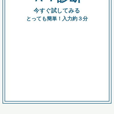
今すぐ試してみる
種類
都
補助金
とっても簡単！入力約３分
助成金
融資
出資
公募期間
市
募集中のみ
購入する商品・サービス
商品で絞り込む
対象経費で絞り込む
キーワード