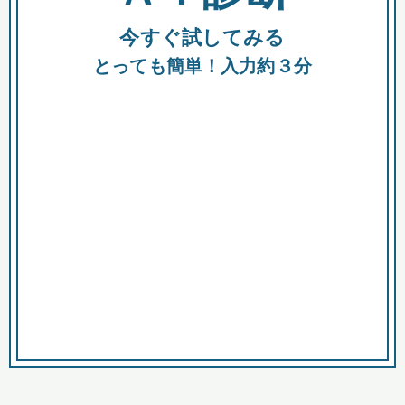
今すぐ試してみる
種類
都
補助金
とっても簡単！入力約３分
助成金
融資
出資
公募期間
市
募集中のみ
購入する商品・サービス
商品で絞り込む
対象経費で絞り込む
キーワード