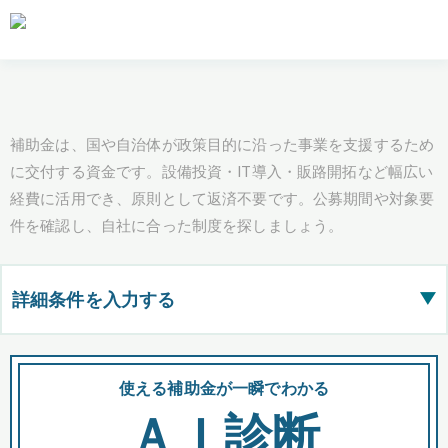
補助金は、国や自治体が政策目的に沿った事業を支援するため
に交付する資金です。設備投資・IT導入・販路開拓など幅広い
経費に活用でき、原則として返済不要です。公募期間や対象要
件を確認し、自社に合った制度を探しましょう。
詳細条件を入力する
▶
都道府県
使える補助金が一瞬でわかる
会
ＡＩ診断
全国の検索結果を含めて表示