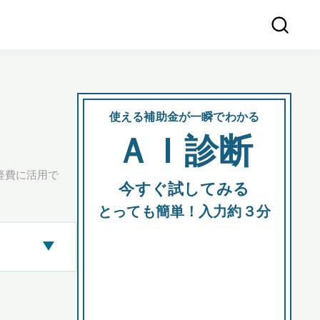
使える補助金が一瞬でわかる
会社
ＡＩ診断
所在
経費に活用で
今すぐ試してみる
都道府
とっても簡単！入力約３分
▶
市区町