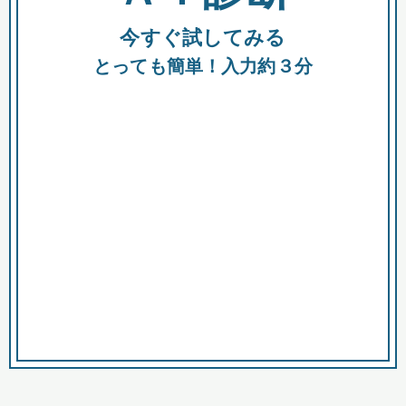
今すぐ試してみる
種類
都
補助金
とっても簡単！入力約３分
助成金
融資
出資
公募期間
市
募集中のみ
購入する商品・サービス
商品で絞り込む
対象経費で絞り込む
キーワード