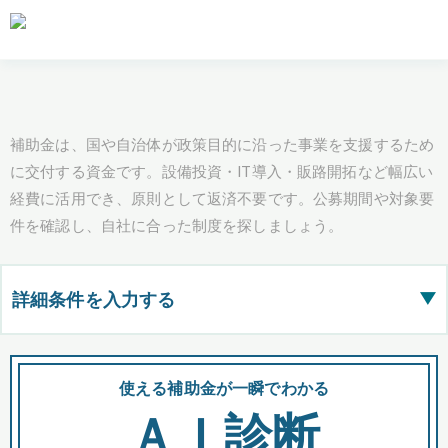
補助金は、国や自治体が政策目的に沿った事業を支援するため
に交付する資金です。設備投資・IT導入・販路開拓など幅広い
経費に活用でき、原則として返済不要です。公募期間や対象要
件を確認し、自社に合った制度を探しましょう。
詳細条件を入力する
▶
都道府県
使える補助金が一瞬でわかる
会
ＡＩ診断
全国の検索結果を含めて表示