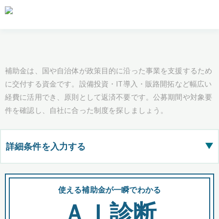
補助金は、国や自治体が政策目的に沿った事業を支援するため
に交付する資金です。設備投資・IT導入・販路開拓など幅広い
経費に活用でき、原則として返済不要です。公募期間や対象要
件を確認し、自社に合った制度を探しましょう。
詳細条件を入力する
▶
都道府県
使える補助金が一瞬でわかる
会
ＡＩ診断
全国の検索結果を含めて表示