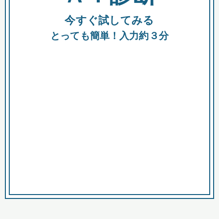
今すぐ試してみる
種類
都
補助金
とっても簡単！入力約３分
助成金
融資
出資
公募期間
市
募集中のみ
購入する商品・サービス
商品で絞り込む
対象経費で絞り込む
キーワード