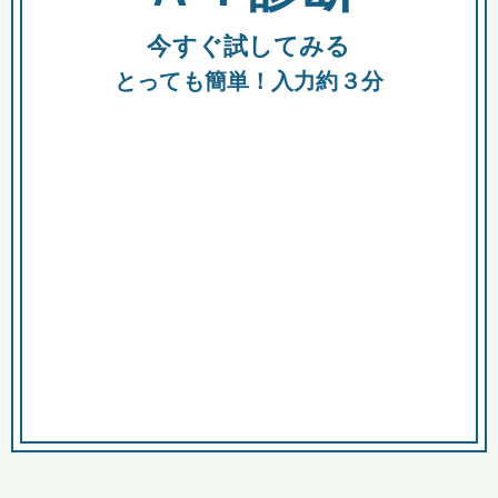
今すぐ試してみる
種類
都
補助金
とっても簡単！入力約３分
助成金
融資
出資
公募期間
市
募集中のみ
購入する商品・サービス
商品で絞り込む
対象経費で絞り込む
キーワード