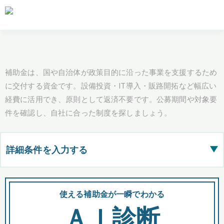
補助金は、国や自治体が政策目的に沿った事業を支援するため
に交付する資金です。設備投資・IT導入・販路開拓など幅広い
経費に活用でき、原則として返済不要です。公募期間や対象要
件を確認し、自社に合った制度を探しましょう。
詳細条件を入力する
▶
都道府県
使える補助金が一瞬でわかる
会
ＡＩ診断
全国の検索結果を含めて表示