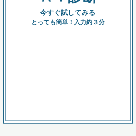
今すぐ試してみる
種類
都
補助金
とっても簡単！入力約３分
助成金
融資
出資
公募期間
市
募集中のみ
購入する商品・サービス
商品で絞り込む
対象経費で絞り込む
キーワード