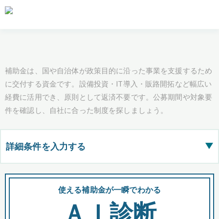
補助金は、国や自治体が政策目的に沿った事業を支援するため
に交付する資金です。設備投資・IT導入・販路開拓など幅広い
経費に活用でき、原則として返済不要です。公募期間や対象要
件を確認し、自社に合った制度を探しましょう。
詳細条件を入力する
▶
都道府県
使える補助金が一瞬でわかる
会
ＡＩ診断
全国の検索結果を含めて表示