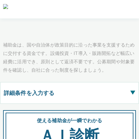
補助金は、国や自治体が政策目的に沿った事業を支援するため
に交付する資金です。設備投資・IT導入・販路開拓など幅広い
経費に活用でき、原則として返済不要です。公募期間や対象要
件を確認し、自社に合った制度を探しましょう。
詳細条件を入力する
▶
都道府県
使える補助金が一瞬でわかる
会
ＡＩ診断
全国の検索結果を含めて表示