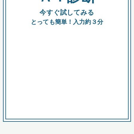
今すぐ試してみる
種類
都
補助金
とっても簡単！入力約３分
助成金
融資
出資
公募期間
市
募集中のみ
購入する商品・サービス
商品で絞り込む
対象経費で絞り込む
キーワード