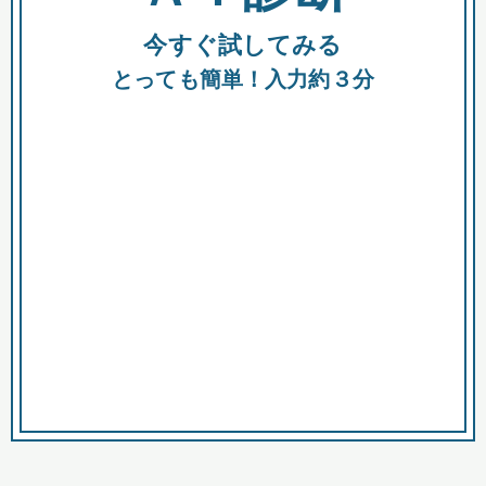
今すぐ試してみる
種類
都
補助金
とっても簡単！入力約３分
助成金
融資
出資
公募期間
市
募集中のみ
購入する商品・サービス
商品で絞り込む
対象経費で絞り込む
キーワード