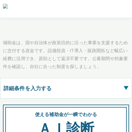
補助金は、国や自治体が政策目的に沿った事業を支援するため
に交付する資金です。設備投資・IT導入・販路開拓など幅広い
経費に活用でき、原則として返済不要です。公募期間や対象要
件を確認し、自社に合った制度を探しましょう。
詳細条件を入力する
▶
都道府県
使える補助金が一瞬でわかる
会
ＡＩ診断
全国の検索結果を含めて表示