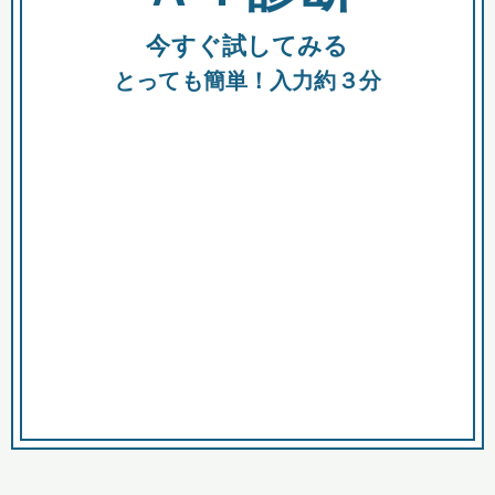
今すぐ試してみる
種類
都
補助金
とっても簡単！入力約３分
助成金
融資
出資
公募期間
市
募集中のみ
購入する商品・サービス
商品で絞り込む
対象経費で絞り込む
キーワード