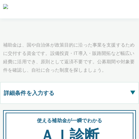
補助金は、国や自治体が政策目的に沿った事業を支援するため
に交付する資金です。設備投資・IT導入・販路開拓など幅広い
経費に活用でき、原則として返済不要です。公募期間や対象要
件を確認し、自社に合った制度を探しましょう。
詳細条件を入力する
▶
都道府県
使える補助金が一瞬でわかる
会
ＡＩ診断
全国の検索結果を含めて表示