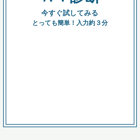
今すぐ試してみる
種類
都
補助金
とっても簡単！入力約３分
助成金
融資
出資
公募期間
市
募集中のみ
購入する商品・サービス
商品で絞り込む
対象経費で絞り込む
キーワード