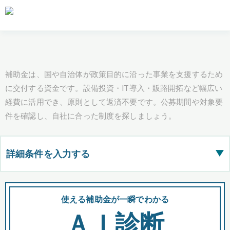
補助金は、国や自治体が政策目的に沿った事業を支援するため
に交付する資金です。設備投資・IT導入・販路開拓など幅広い
経費に活用でき、原則として返済不要です。公募期間や対象要
件を確認し、自社に合った制度を探しましょう。
詳細条件を入力する
▶
都道府県
使える補助金が一瞬でわかる
会
ＡＩ診断
全国の検索結果を含めて表示