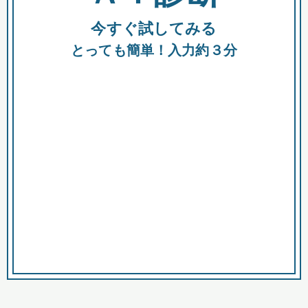
今すぐ試してみる
種類
都
補助金
とっても簡単！入力約３分
助成金
融資
出資
公募期間
市
募集中のみ
購入する商品・サービス
商品で絞り込む
対象経費で絞り込む
キーワード