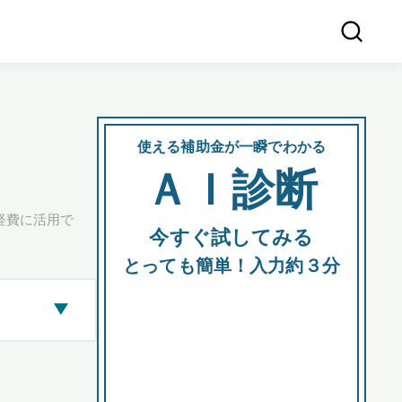
使える補助金が一瞬でわかる
会社
ＡＩ診断
所在
経費に活用で
今すぐ試してみる
都道府
とっても簡単！入力約３分
▶
市区町