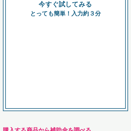
今すぐ試してみる
種類
都
補助金
とっても簡単！入力約３分
助成金
融資
出資
公募期間
市
募集中のみ
購入する商品・サービス
商品で絞り込む
対象経費で絞り込む
キーワード
購入する商品から補助金を調べる