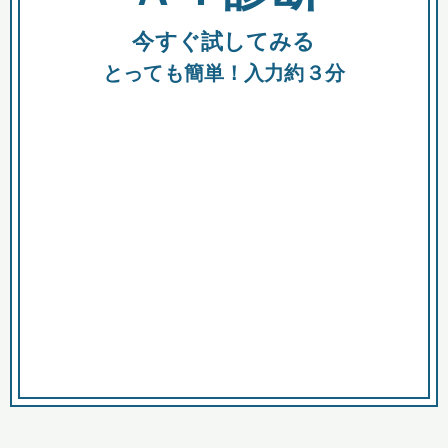
今すぐ試してみる
種類
都
補助金
とっても簡単！入力約３分
助成金
融資
出資
公募期間
市
募集中のみ
購入する商品・サービス
商品で絞り込む
対象経費で絞り込む
キーワード