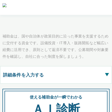
補助金は、国や自治体が政策目的に沿った事業を支援するため
に交付する資金です。設備投資・IT導入・販路開拓など幅広い
経費に活用でき、原則として返済不要です。公募期間や対象要
件を確認し、自社に合った制度を探しましょう。
詳細条件を入力する
▶
都道府県
使える補助金が一瞬でわかる
会
ＡＩ診断
全国の検索結果を含めて表示